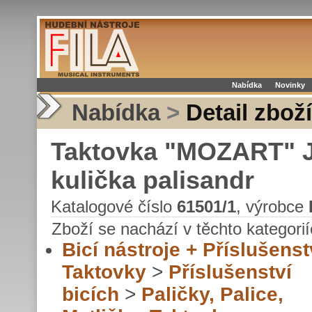
Nabídka
Novinky
Nabídka
>
Detail zboží
Taktovka "MOZART" Ju
kulička palisandr
Katalogové číslo
61501/1
, výrobce
Zboží se nachází v těchto kategorií
Bicí nástroje + Příslušenst
Taktovky
>
Příslušenství
bicích
>
Paličky, Palice,