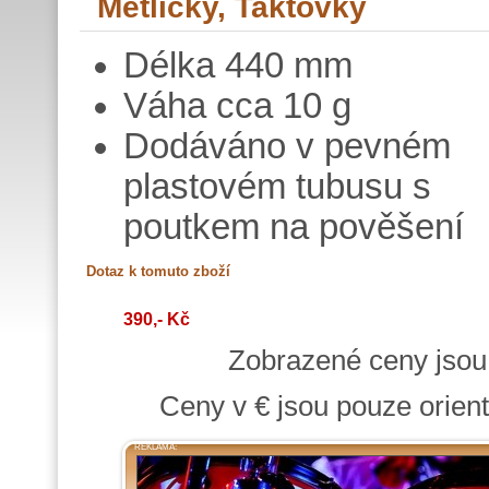
Metličky, Taktovky
Délka 440 mm
Váha cca 10 g
Dodáváno v pevném
plastovém tubusu s
poutkem na pověšení
390,- Kč
Zobrazené ceny jso
Ceny v € jsou pouze orient
REKLAMA: