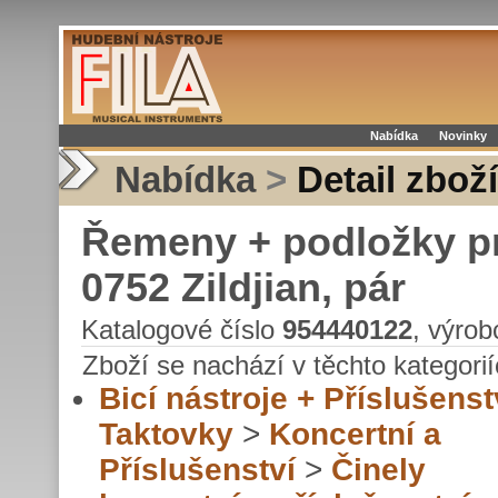
Nabídka
Novinky
Nabídka
>
Detail zboží
Řemeny + podložky pr
0752 Zildjian, pár
Katalogové číslo
954440122
, výro
Zboží se nachází v těchto kategorií
Bicí nástroje + Příslušenst
Taktovky
>
Koncertní a
Příslušenství
>
Činely