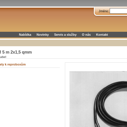
Jméno:
Nabídka
Novinky
Servis a služby
O nás
Kontakt
M 5 m 2x1,5 qmm
Kabel
ely k reproboxům