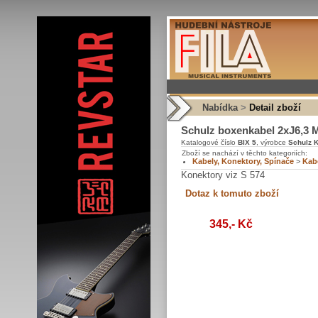
Nabídka
>
Detail zboží
Schulz boxenkabel 2xJ6,3 
Katalogové číslo
BIX 5
, výrobce
Schulz 
Zboží se nachází v těchto kategoriích:
Kabely, Konektory, Spínače
>
Kab
Konektory viz S 574
345,- Kč