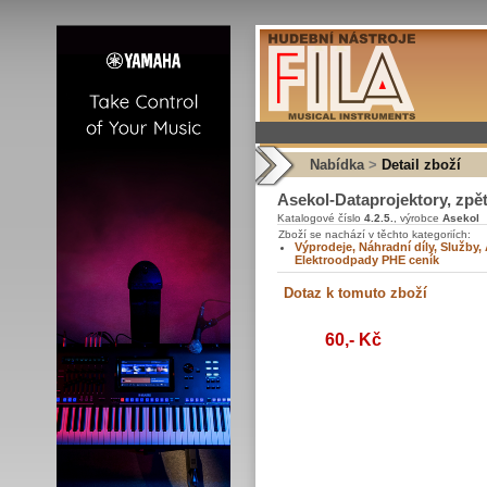
Nabídka
>
Detail zboží
Asekol-Dataprojektory, zpět
Katalogové číslo
4.2.5.
, výrobce
Asekol
Zboží se nachází v těchto kategoriích:
Výprodeje, Náhradní díly, Služby,
Elektroodpady PHE ceník
60,- Kč