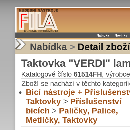
Nabídka
Novinky
Nabídka
>
Detail zboží
Taktovka "VERDI" lami
Katalogové číslo
61514FH
, výrobc
Zboží se nachází v těchto kategorií
Bicí nástroje + Příslušenst
Taktovky
>
Příslušenství
bicích
>
Paličky, Palice,
Metličky, Taktovky