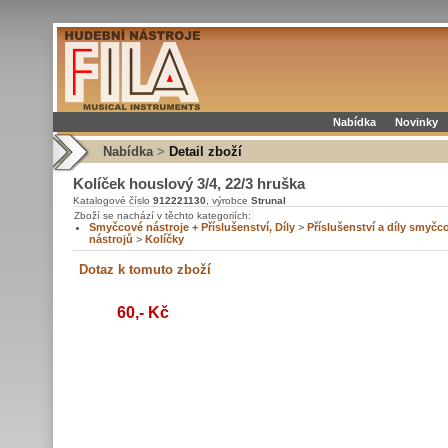
Nabídka
Novinky
Nabídka
>
Detail zboží
Kolíček houslový 3/4, 22/3 hruška
Katalogové číslo
912221130
, výrobce
Strunal
Zboží se nachází v těchto kategoriích:
Smyčcové nástroje + Příslušenství, Díly
>
Příslušenství a díly smyčc
nástrojů
>
Kolíčky
60,- Kč