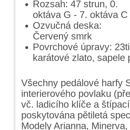
Rozsah: 47 strun, 0.
oktáva G - 7. oktáva C
Ozvučná deska:
Červený smrk
Povrchové úpravy: 23ti
karátové zlato, sapele
Všechny pedálové harfy S
interierového povlaku (př
vč. ladicího klíče a štípac
poskytována pětiletá spec
Modely Arianna, Minerva, I