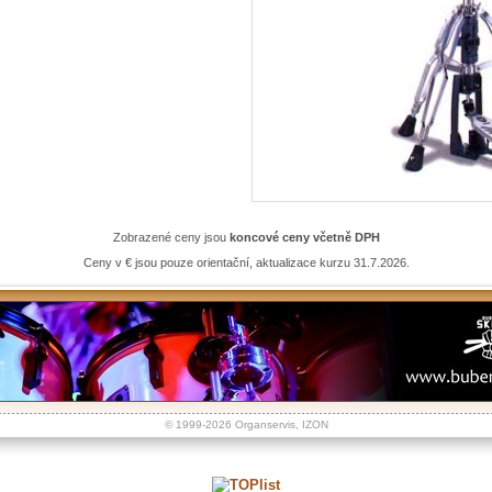
Zobrazené ceny jsou
koncové ceny včetně DPH
Ceny v € jsou pouze orientační, aktualizace kurzu 31.7.2026.
© 1999-2026
Organservis
,
IZON