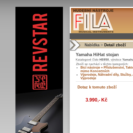
Nabídka
>
Detail zboží
Yamaha HiHat stojan
Katalogové číslo
HS950
, výrobce
Yamah
Zboží se nachází v těchto kategoriích:
Bicí nástroje + Příslušenství, Tak
mimo Koncertních
Výprodeje, Náhradní díly, Služby,
Výprodeje
3.990,- Kč