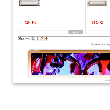
420,- Kč
850,- Kč
Detail
Stránky:
1
2
3
4
Zobrazené ceny
REKLAMA:
© 199