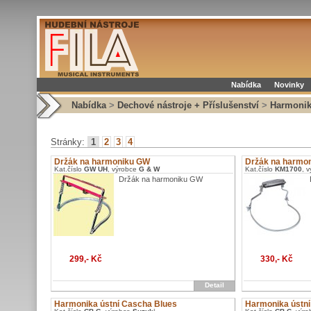
Nabídka
Novinky
Nabídka
>
Dechové nástroje + Příslušenství
>
Harmoniky
Stránky:
1
2
3
4
Držák na harmoniku GW
Držák na harmo
Kat.číslo
GW UH
, výrobce
G & W
Kat.číslo
KM1700
, 
Držák na harmoniku GW
299,- Kč
330,- Kč
Detail
Harmonika ústní Cascha Blues
Harmonika ústní