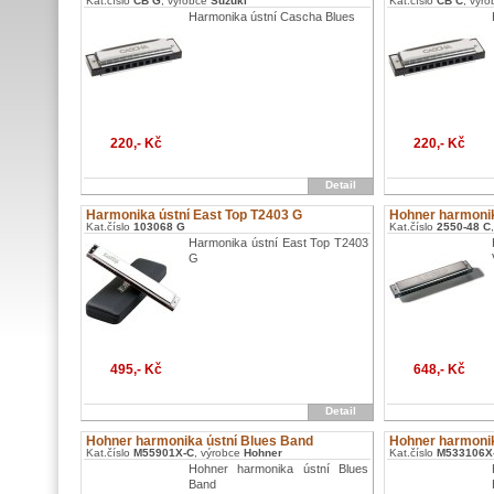
Kat.číslo
CB G
, výrobce
Suzuki
Kat.číslo
CB C
, výr
Harmonika ústní Cascha Blues
220,- Kč
220,- Kč
Detail
Harmonika ústní East Top T2403 G
Hohner harmonik
Kat.číslo
103068 G
Kat.číslo
2550-48 C
Harmonika ústní East Top T2403
G
495,- Kč
648,- Kč
Detail
Hohner harmonika ústní Blues Band
Hohner harmonik
Kat.číslo
M55901X-C
, výrobce
Hohner
Kat.číslo
M533106X
Hohner harmonika ústní Blues
Band