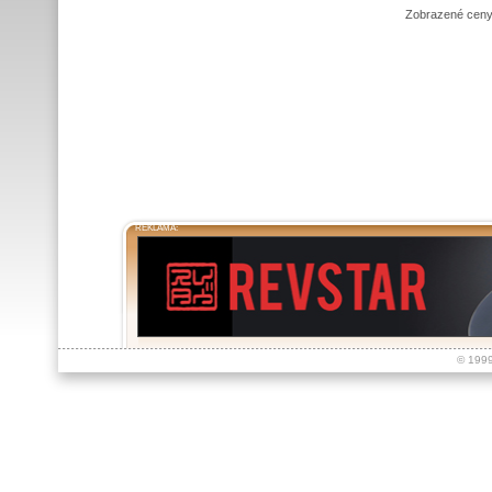
Zobrazené ceny
REKLAMA:
© 199