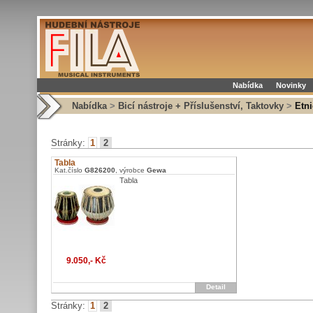
Nabídka
Novinky
Nabídka
>
Bicí nástroje + Příslušenství, Taktovky
>
Etn
Stránky:
1
2
Tabla
Kat.číslo
G826200
, výrobce
Gewa
Tabla
9.050,- Kč
Detail
Stránky:
1
2